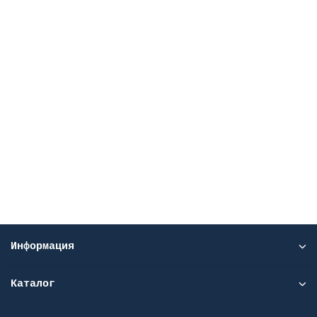
Центрифуга-вортекс ELMI CM-70M.12
CM-70M.12
Уточняйте у менеджеров
Цена по запросу
Подробней
Узнать цену
Информация
Каталог