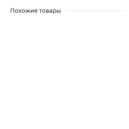
Похожие товары
Центрифуга медицинская серии СМ: CM-6MT с
ротором 6M.03
-
Уточняйте у менеджеров
Цена по запросу
Подробней
Узнать цену