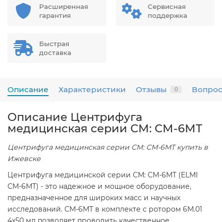
Расширенная
Сервисная
гарантия
поддержка
Быстрая
доставка
Описание
Характеристики
Отзывы
Вопрос
0
Описание Центрифуга
медицинская серии СМ: СМ-6МT
Центрифуга медицинская серии СМ: СМ-6МT купить в
Ижевске
Центрифуга медицинской серии СМ: СМ-6МТ (ELMI
СМ-6МТ) - это надежное и мощное оборудование,
предназначенное для широких масс и научных
исследований. СМ-6МТ в комплекте с ротором 6М.01
4х50 мл позволяет проводить качественное