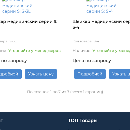
ер медицинский серии S:
Шейкер медицинский сер
S-4
S-3L
S-4
Уточняйте у менеджеров
Уточняйте у мен
 по запросу
Цена по запросу
дробней
Узнать цену
Подробней
Узнать 
Показано с 1 по 7 из 7 (всего 1 страниц)
г
ТОП Товары