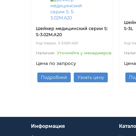
Шейк
Шейкер медицинский серии S:
S-3L
S-3.02M.А20
S-3.02M.А20
Уточняйте у менеджеров
Цена по запросу
Цена
Подробней
Узнать цену
По
Информация
Катало