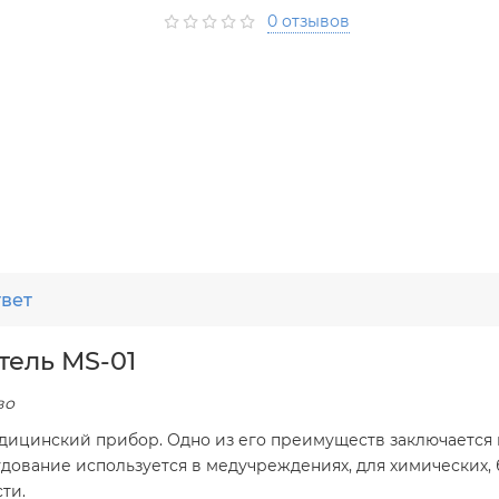
0 отзывов
твет
ель MS-01
во
ицинский прибор. Одно из его преимуществ заключается в т
дование используется в медучреждениях, для химических, 
ти.