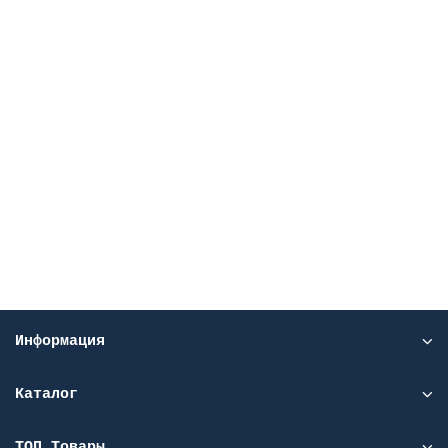
Центрифуга медицинская серии СМ: СМ-6МT (с
ротором 6М.01)
СМ-6МT
Уточняйте у менеджеров
Цена по запросу
Подробней
Узнать цену
Информация
Каталог
ТОП Товары