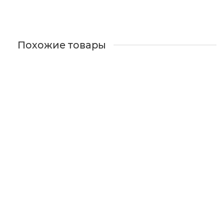
Похожие товары
Центрифуга медицинская серии СМ, модель: СМ-50
СМ-50
Уточняйте у менеджеров
Цена по запросу
Подробней
Узнать цену